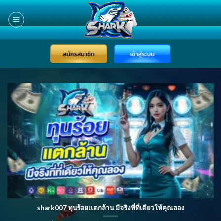
Skip
to
content
shark007 ทุนร้อยเเตกล้าน มีจริงที่ที่เดียวให้คุณลอง