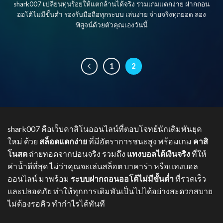
shark007 เปลี่ยนทุนร้อยให้แตกล้านได้จริง รวมเกมแตกง่าย ฝากถอน
ออโต้ไม่มีขั้นต่ำ รองรับมือถือทุกระบบ เล่นง่าย จ่ายจริงทุกยอด ลอง
พิสูจน์ด้วยตัวคุณเองวันนี้
1
2
shark007 คือเว็บคาสิโนออนไลน์ที่ตอบโจทย์นักเดิมพันยุค
ใหม่ ด้วย
สล็อตแตกง่าย
ที่มีอัตราการชนะสูง พร้อมเกม
คาสิ
โนสด
ถ่ายทอดจากบ่อนจริง รวมถึง
แทงบอลได้เงินจริง
ที่ให้
ค่าน้ำดีที่สุด ไม่ว่าคุณจะเล่นสล็อต บาคาร่า หรือแทงบอล
ออนไลน์ มาพร้อม
ระบบฝากถอนออโต้ไม่มีขั้นต่ำ
ที่รวดเร็ว
และปลอดภัย ทำให้ทุกการเดิมพันเป็นไปได้อย่างสะดวกสบาย
ไม่ต้องรอคิว ทำกำไรได้ทันที